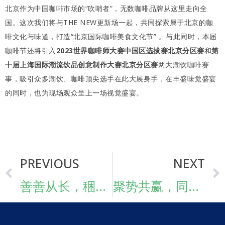
北京作为中国咖啡市场的“吹哨者”，无数咖啡品牌从这里走向全
国。这次我们将与THE NEW更新场一起，共同探索属于北京的咖
啡文化与味道，打造“北京国际咖啡美食文化节” 。与此同时，本届
咖啡节还将引入
2023世界咖啡师大赛中国区选拔赛北京分区赛
和
第
十届上海国际潮流饮品创意制作大赛北京分区赛
两大潮饮咖啡赛
事，吸引众多潮饮、咖啡顶尖选手在此大展身手，在丰盛味觉盛宴
的同时，也为现场观众呈上一场视觉盛宴。
PREVIOUS
NEXT
善善从长，稇载而归–2023HOTELEX上海展圆满落幕
聚势共赢，同心致远，回顾CPHI & PMEC China 2023盛况！