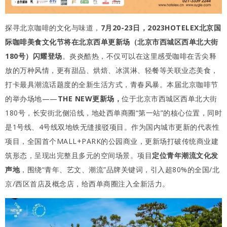
探寻北京咖啡的文化与味道，
7月20-23日，2023HOTELEX北京国
际咖啡美食文化节将在北京西单更新场（北京市西城区西单北大街
180号）闪耀登场
。炎炎酷热，不仅可以在这里感受咖啡在舌尖释
放的万种风情，更有甜品、烘焙、冰淇淋、轻餐等关联业态美食，
打卡最具潮流话题度的全新生活方式，青春风暴。本届北京咖啡节
的举办场地——
THE NEW更新场，
位于北京市西城区西单北大街
180号，长安街北侧沿线，地处西单商圈“第一站”的核心位置，同时
是1号线、4号线双地铁无缝接驳项目。作为国内城市更新的代表性
项目，全国首个MALL+PARK的公园商业，更新场打破传统商业建
筑形态，呈现出完整且多元的空间场景。项目
定位青年潮流文化发
声地
，围绕“青年、艺文、潮流”品牌关键词，引入超80%的全国/北
京/西区首店及概念店，给西单商圈注入全新活力。