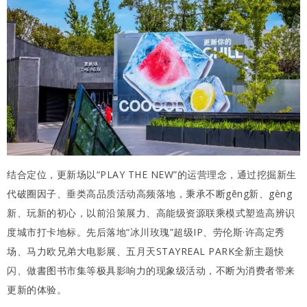
结合定位，更新场以“PLAY THE NEW”的运营理念，通过挖掘新生
代破圈因子、垂类高品质活动高频落地，秉承不断gēng新、gèng
新、玩新的初心，以前沿策展力、高能级资源联乘模式塑造高辨识
度城市打卡地标。先后落地“冰川玫瑰”超级IP、劳伦斯·许高定秀
场、马力欧兄弟大电影展、五月天STAYREAL PARK全新主题快
闪、做書图书市集等极具影响力的现象级活动，不断为消费者带来
更新的体验。