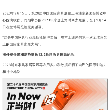
2023年9月15日，第28届中国国际家具展在上海浦东新国际博览中
心圆满收官。同期举办的2023年摩登上海时尚家居展，也于9月14
日在世博展览馆完美谢幕。
“这是中国家具行业经历疫情冲击后，在本土迎来的第一次全球意义
上的国际家具家居大展”。
海外观众爆棚逆势增长13.2%超历史最高记录
.
2023浦东家具家居双展再次用实力和数据证明了自己的国际影响力
和行业地位！