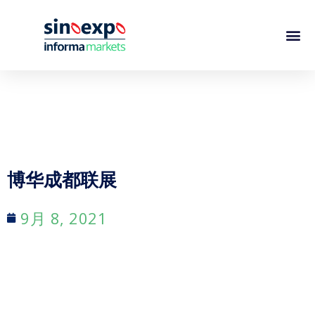
博华成都联展
9月 8, 2021