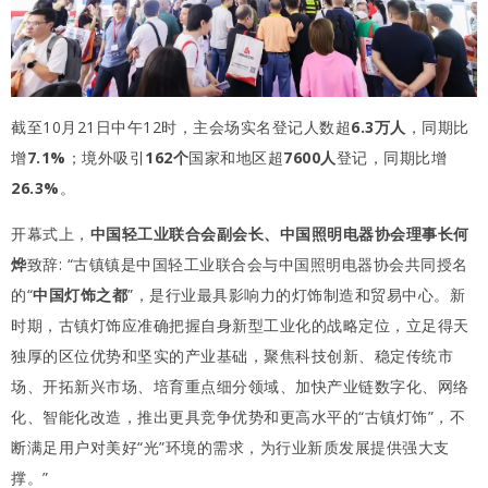
截至10月21日中午12时，主会场实名登记人数超
6.3万人
，同期比
增
7.1%
；境外吸引
162个
国家和地区超
7600人
登记，同期比增
26.3%
。
开幕式上，
中国轻工业联合会副会长、中国照明电器协会理事长何
烨
致辞: “古镇镇是中国轻工业联合会与中国照明电器协会共同授名
的“
中国灯饰之都
”，是行业最具影响力的灯饰制造和贸易中心。新
时期，古镇灯饰应准确把握自身新型工业化的战略定位，立足得天
独厚的区位优势和坚实的产业基础，聚焦科技创新、稳定传统市
场、开拓新兴市场、培育重点细分领域、加快产业链数字化、网络
化、智能化改造，推出更具竞争优势和更高水平的“古镇灯饰”，不
断满足用户对美好“光”环境的需求，为行业新质发展提供强大支
撑。”