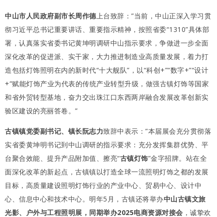
中山市人民政府副市长周作德
上台致辞：”当前，中山正深入学习贯
彻习近平总书记重要讲话、重要指示精神，按照省委“1310”具体部
署，认真落实省委书记黄坤明调研中山指示要求，争做进一步全面
深化改革的促进派、实干家，大力推进制造业高质量发展，着力打
造包括灯饰照明在内的新时代“十大舰队”，以“科创+”“数字+”“设计
+”赋能灯饰产业为代表的传统产业转型升级，做强古镇灯饰等国家
和省外贸转型基地，奋力交出珠江口东西两岸融合发展改革创新实
验区建设的亮丽答卷。”
古镇镇党委副书记、镇长阮志力
致辞中表示：”本届展会充分贯彻落
实省委黄坤明书记到中山调研的指示要求：充分发挥集群优势、平
台聚合效能、提升产品附加值、擦亮“
古镇灯饰
”金字招牌。站在全
面深化改革的新起点，古镇镇以打造全球一流照明灯饰之都的发展
目标，高质量建设照明灯饰行业的产业中心、贸易中心、设计中
心、信息中心和技术中心。明年5月，古镇还将举办
中山古镇文旅
光影、户外与工程照明展，同期举办2025电商资源对接会
，诚挚欢