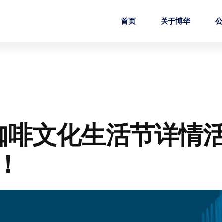
首页
关于博华
海咖啡文化生活节详情
！