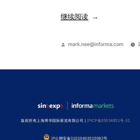
继续阅读
mark.nee@informa.com
版权所有上海博华国际展览有限公司 |
沪ICP备05034851号-31
沪公网安备31010402010082号