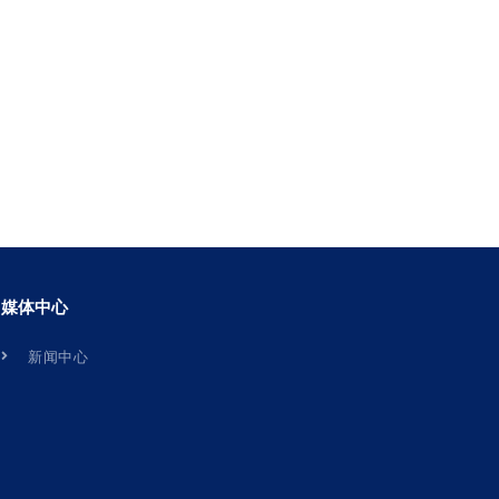
媒体中心
新闻中心