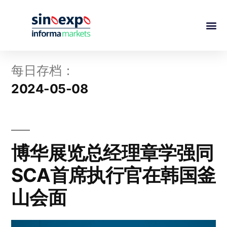
每日存档：
2024-05-08
博华展览总经理章学强同
SCA首席执行官在韩国釜
山会面