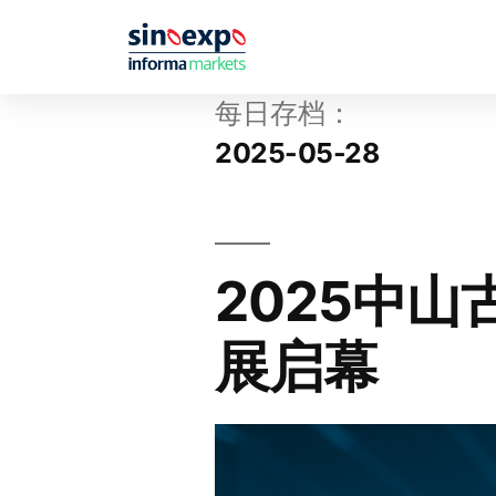
每日存档：
2025-05-28
2025中
展启幕