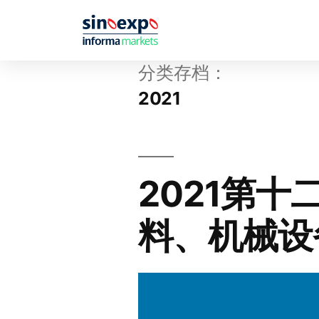
分类存档：
2021
2021第
料、机械设