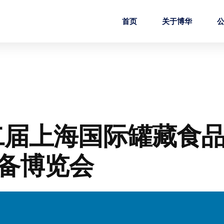
首页
关于博华
十二届上海国际罐藏食
备博览会