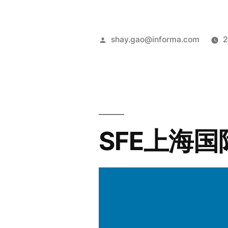
shay.gao@informa.com
2
SFE上海