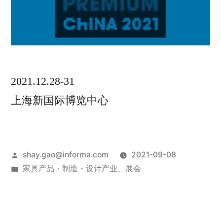
2021.12.28-31
上海新国际博览中心
shay.gao@informa.com
2021-09-08
家具产品・制造・设计产业
、
展会