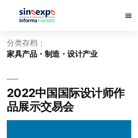
分类存档：
家具产品・制造・设计产业
2022中国国际设计师作
品展示交易会