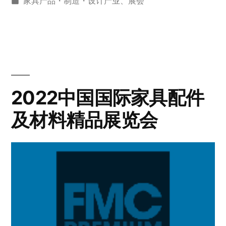
家具产品・制造・设计产业
、
展会
2022中国国际家具配件
及材料精品展览会