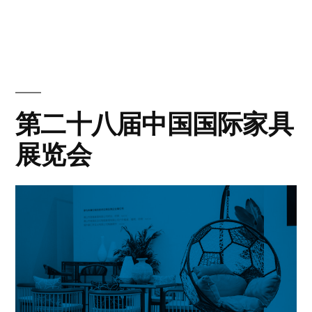
第二十八届中国国际家具
展览会