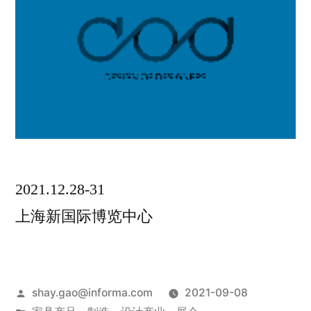
2021.12.28-31
上海新国际博览中心
shay.gao@informa.com
2021-09-08